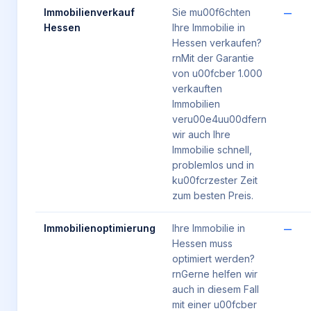
Immobilienverkauf
Sie mu00f6chten
—
Hessen
Ihre Immobilie in
Hessen verkaufen?
rnMit der Garantie
von u00fcber 1.000
verkauften
Immobilien
veru00e4uu00dfern
wir auch Ihre
Immobilie schnell,
problemlos und in
ku00fcrzester Zeit
zum besten Preis.
Immobilienoptimierung
Ihre Immobilie in
—
Hessen muss
optimiert werden?
rnGerne helfen wir
auch in diesem Fall
mit einer u00fcber