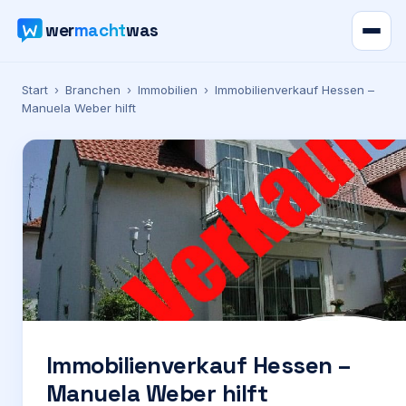
wer
macht
was
Verzeichnis
Start
›
Branchen
›
Immobilien
›
Immobilienverkauf Hessen –
Manuela Weber hilft
Karte
News
Ratgeber
Werbung
Preise
Immobilienverkauf Hessen –
Manuela Weber hilft
Für Firmen