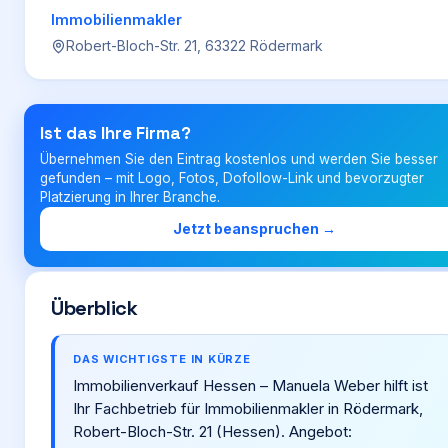
Immobilienmakler
Robert-Bloch-Str. 21, 63322 Rödermark
Login
Firma eintragen
Ist das Ihre Firma?
Übernehmen Sie den Eintrag kostenlos und werden Sie besser
gefunden – mit Logo, Fotos, Dofollow-Link und bevorzugter
Platzierung in Ihrer Branche.
Jetzt beanspruchen →
Überblick
DAS WICHTIGSTE IN KÜRZE
Immobilienverkauf Hessen – Manuela Weber hilft ist
Ihr Fachbetrieb für Immobilienmakler in Rödermark,
Robert-Bloch-Str. 21 (Hessen). Angebot: