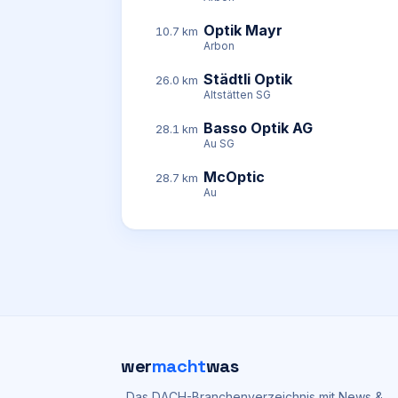
Optik Mayr
10.7 km
Arbon
Städtli Optik
26.0 km
Altstätten SG
Basso Optik AG
28.1 km
Au SG
McOptic
28.7 km
Au
wer
macht
was
Das DACH-Branchenverzeichnis mit News &