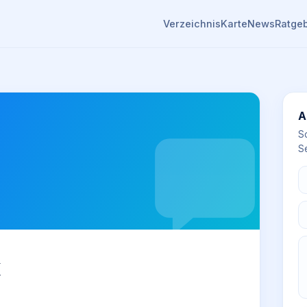
Verzeichnis
Karte
News
Ratge
A
S
Se
k