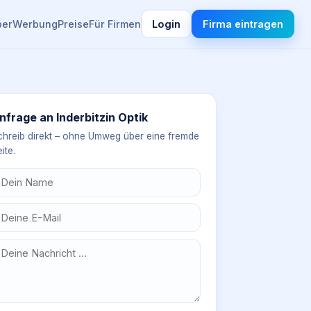
ber
Werbung
Preise
Für Firmen
Login
Firma eintragen
nfrage an
Inderbitzin Optik
chreib direkt – ohne Umweg über eine fremde
ite.