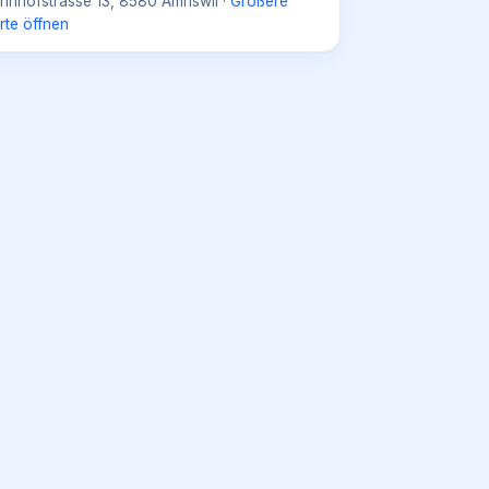
hnhofstrasse 13, 8580 Amriswil
·
Größere
rte öffnen