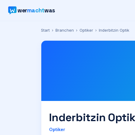
wer
macht
was
Start
›
Branchen
›
Optiker
›
Inderbitzin Optik
Inderbitzin Opti
Optiker