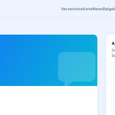
Verzeichnis
Karte
News
Ratge
A
S
Se