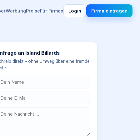
ber
Werbung
Preise
Für Firmen
Login
Firma eintragen
nfrage an
Island Billards
chreib direkt – ohne Umweg über eine fremde
ite.