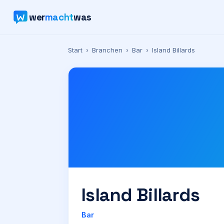
wer
macht
was
Start
›
Branchen
›
Bar
›
Island Billards
Island Billards
Bar