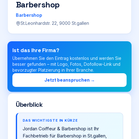
Barbershop
Login
Barbershop
St.Leonhardstr. 22, 9000 St.gallen
Firma eintragen
Ist das Ihre Firma?
Übernehmen Sie den Eintrag kostenlos und werden Sie
besser gefunden – mit Logo, Fotos, Dofollow-Link und
bevorzugter Platzierung in Ihrer Branche.
Jetzt beanspruchen →
Überblick
DAS WICHTIGSTE IN KÜRZE
Jordan Coiffeur & Barbershop ist Ihr
Fachbetrieb für Barbershop in St.gallen,