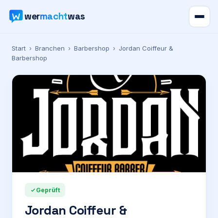
wer
macht
was
Verzeichnis
Start
›
Branchen
›
Barbershop
›
Jordan Coiffeur &
Barbershop
Karte
News
Ratgeber
Werbung
Preise
Geprüft
Jordan Coiffeur &
Für Firmen