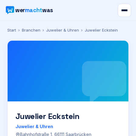
wer
macht
was
Verzeichnis
Start
›
Branchen
›
Juwelier & Uhren
›
Juwelier Eckstein
Karte
News
Ratgeber
Werbung
Preise
Juwelier Eckstein
Juwelier & Uhren
Für Firmen
Bahnhofstraße 1, 66111 Saarbrücken