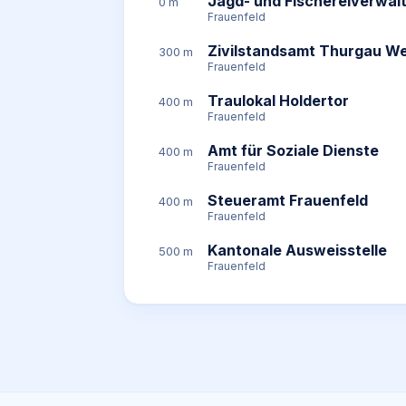
Jagd- und Fischereiverwal
0 m
Frauenfeld
Zivilstandsamt Thurgau W
300 m
Frauenfeld
Traulokal Holdertor
400 m
Frauenfeld
Amt für Soziale Dienste
400 m
Frauenfeld
Steueramt Frauenfeld
400 m
Frauenfeld
Kantonale Ausweisstelle
500 m
Frauenfeld