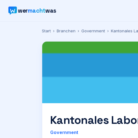
wer
macht
was
Start
›
Branchen
›
Government
›
Kantonales L
Kantonales Labo
Government