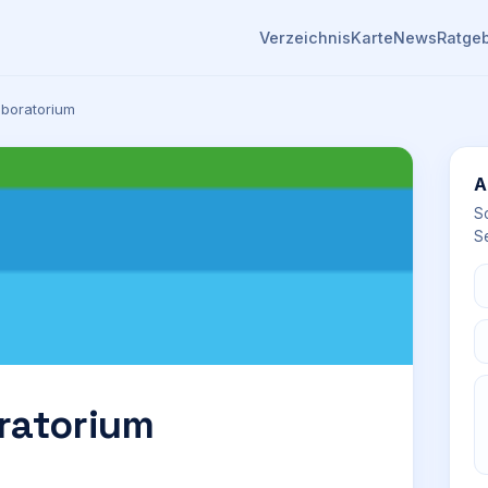
Verzeichnis
Karte
News
Ratge
aboratorium
A
S
Se
ratorium