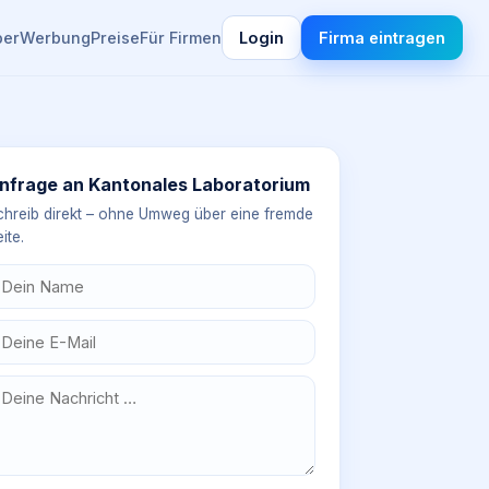
ber
Werbung
Preise
Für Firmen
Login
Firma eintragen
nfrage an
Kantonales Laboratorium
chreib direkt – ohne Umweg über eine fremde
ite.