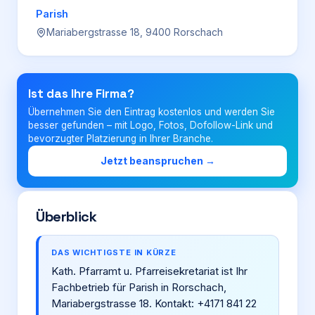
Parish
Mariabergstrasse 18, 9400 Rorschach
Login
Firma eintragen
Ist das Ihre Firma?
Übernehmen Sie den Eintrag kostenlos und werden Sie
besser gefunden – mit Logo, Fotos, Dofollow-Link und
bevorzugter Platzierung in Ihrer Branche.
Jetzt beanspruchen →
Überblick
DAS WICHTIGSTE IN KÜRZE
Kath. Pfarramt u. Pfarreisekretariat ist Ihr
Fachbetrieb für Parish in Rorschach,
Mariabergstrasse 18. Kontakt: +4171 841 22