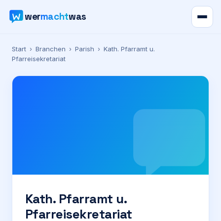
wer
macht
was
Verzeichnis
Start
›
Branchen
›
Parish
›
Kath. Pfarramt u.
Pfarreisekretariat
Karte
News
Ratgeber
Werbung
Preise
Kath. Pfarramt u.
Pfarreisekretariat
Für Firmen