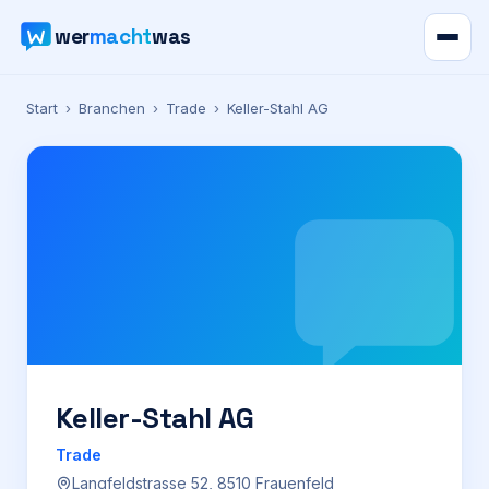
wer
macht
was
Verzeichnis
Start
›
Branchen
›
Trade
›
Keller-Stahl AG
Karte
News
Ratgeber
Werbung
Preise
Keller-Stahl AG
Trade
Für Firmen
Langfeldstrasse 52, 8510 Frauenfeld