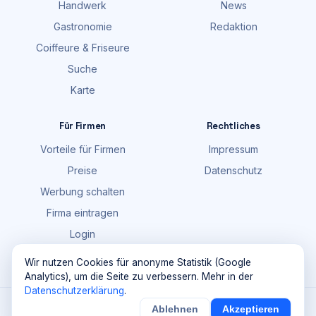
Handwerk
News
Gastronomie
Redaktion
Coiffeure & Friseure
Suche
Karte
Für Firmen
Rechtliches
Vorteile für Firmen
Impressum
Preise
Datenschutz
Werbung schalten
Firma eintragen
Login
FAQ
Wir nutzen Cookies für anonyme Statistik (Google
Analytics), um die Seite zu verbessern. Mehr in der
Datenschutzerklärung
.
©
2026
Maik Möhring Media · Ermatingen
Ablehnen
Akzeptieren
×
Noch
9
von
100
Sichern
Details