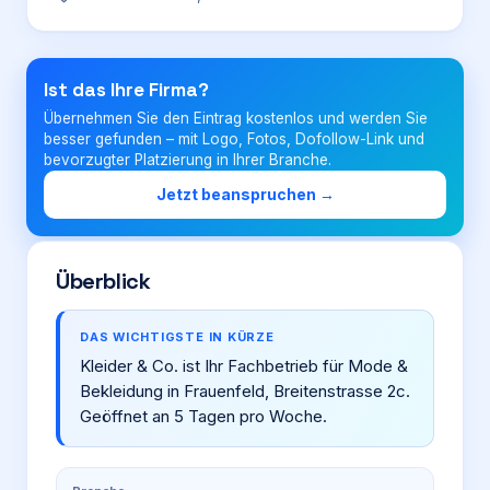
Login
Ist das Ihre Firma?
Übernehmen Sie den Eintrag kostenlos und werden Sie
Firma eintragen
besser gefunden – mit Logo, Fotos, Dofollow-Link und
bevorzugter Platzierung in Ihrer Branche.
Jetzt beanspruchen →
Überblick
DAS WICHTIGSTE IN KÜRZE
Kleider & Co. ist Ihr Fachbetrieb für Mode &
Bekleidung in Frauenfeld, Breitenstrasse 2c.
Geöffnet an 5 Tagen pro Woche.