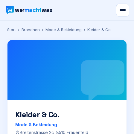
wer
macht
was
Verzeichnis
Start
›
Branchen
›
Mode & Bekleidung
›
Kleider & Co.
Karte
News
Ratgeber
Werbung
Preise
Kleider & Co.
Mode & Bekleidung
Für Firmen
Breitenstrasse 2c, 8510 Frauenfeld