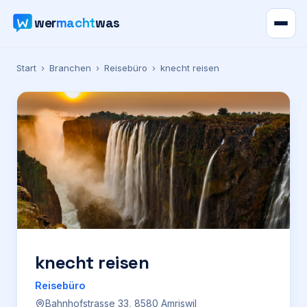
wer
macht
was
Verzeichnis
Start
›
Branchen
›
Reisebüro
›
knecht reisen
Karte
News
Ratgeber
Werbung
Preise
knecht reisen
Reisebüro
Für Firmen
Bahnhofstrasse 33, 8580 Amriswil