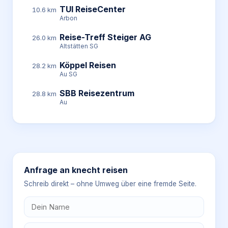
TUI ReiseCenter
10.6 km
Arbon
Reise-Treff Steiger AG
26.0 km
Altstätten SG
Köppel Reisen
28.2 km
Au SG
SBB Reisezentrum
28.8 km
Au
Anfrage an
knecht reisen
Schreib direkt – ohne Umweg über eine fremde Seite.