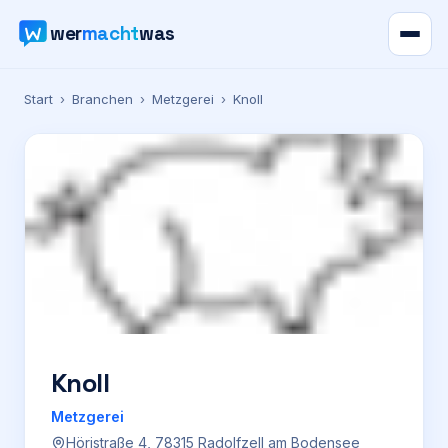
wer
macht
was
Verzeichnis
Start
›
Branchen
›
Metzgerei
›
Knoll
Karte
News
Ratgeber
Werbung
Preise
Knoll
Metzgerei
Für Firmen
Höristraße 4, 78315 Radolfzell am Bodensee