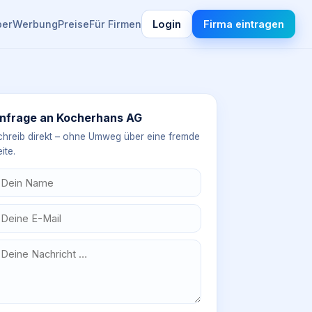
ber
Werbung
Preise
Für Firmen
Login
Firma eintragen
nfrage an
Kocherhans AG
chreib direkt – ohne Umweg über eine fremde
ite.