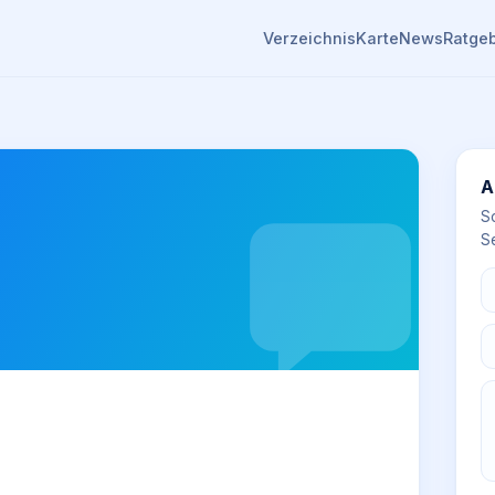
Verzeichnis
Karte
News
Ratge
A
S
Se