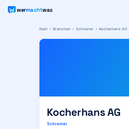
wer
macht
was
Start
›
Branchen
›
Schreiner
›
Kocherhans AG
Kocherhans AG
Schreiner