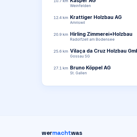
Kasper AG
10.7 km
Weinfelden
Krattiger Holzbau AG
12.4 km
Amriswil
Hirling Zimmerei+Holzbau
20.9 km
Radolfzell am Bodensee
Vilaça da Cruz Holzbau G
25.6 km
Gossau SG
Bruno Köppel AG
27.1 km
St. Gallen
wer
macht
was