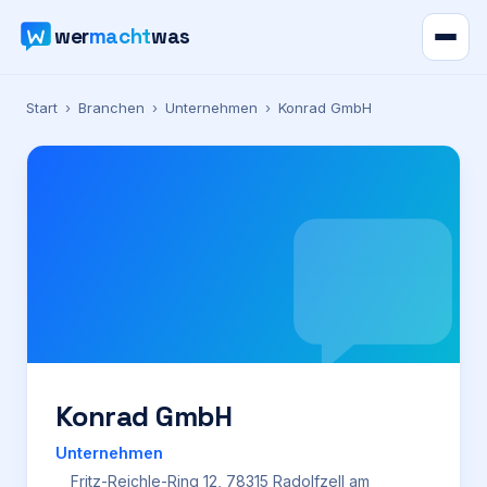
wer
macht
was
Verzeichnis
Start
›
Branchen
›
Unternehmen
›
Konrad GmbH
Karte
News
Ratgeber
Werbung
Preise
Konrad GmbH
Unternehmen
Für Firmen
Fritz-Reichle-Ring 12, 78315 Radolfzell am