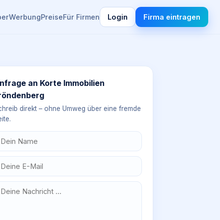
ber
Werbung
Preise
Für Firmen
Login
Firma eintragen
nfrage an
Korte Immobilien
röndenberg
chreib direkt – ohne Umweg über eine fremde
ite.