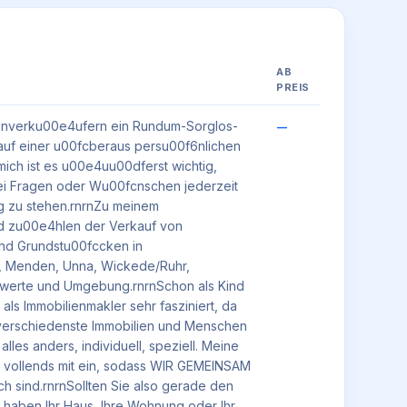
AB
PREIS
ienverku00e4ufern ein Rundum-Sorglos-
—
auf einer u00fcberaus persu00f6nlichen
mich ist es u00e4uu00dferst wichtig,
i Fragen oder Wu00fcnschen jederzeit
g zu stehen.rnrnZu meinem
ld zu00e4hlen der Verkauf von
nd Grundstu00fccken in
 Menden, Unna, Wickede/Ruhr,
werte und Umgebung.rnrnSchon als Kind
 als Immobilienmakler sehr fasziniert, da
verschiedenste Immobilien und Menschen
t alles anders, individuell, speziell. Meine
h vollends mit ein, sodass WIR GEMEINSAM
ch sind.rnrnSollten Sie also gerade den
t haben Ihr Haus, Ihre Wohnung oder Ihr