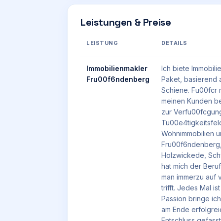
Leistungen & Preise
LEISTUNG
DETAILS
Immobilienmakler
Ich biete Immobil
Fru00f6ndenberg
Paket, basierend 
Schiene. Fu00fcr 
meinen Kunden be
zur Verfu00fcgun
Tu00e4tigkeitsfe
Wohnimmobilien u
Fru00f6ndenberg,
Holzwickede, Sch
hat mich der Beruf
man immerzu auf 
trifft. Jedes Mal is
Passion bringe ic
am Ende erfolgrei
Entschluss gefass