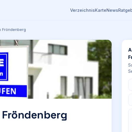
Verzeichnis
Karte
News
Ratge
en Fröndenberg
A
F
S
Se
n Fröndenberg