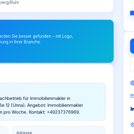
berg/Ruhr
erden Sie besser gefunden – mit Logo,
rung in Ihrer Branche.
achbetrieb für Immobilienmakler in
ße 12 (Unna). Angebot: Immobilienmakler
en pro Woche. Kontakt: +49237376969.
Adresse