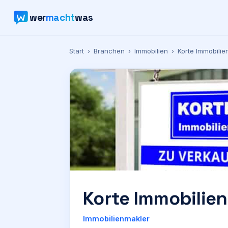
wer
macht
was
Start
›
Branchen
›
Immobilien
›
Korte Immobili
Korte Immobilie
Immobilienmakler