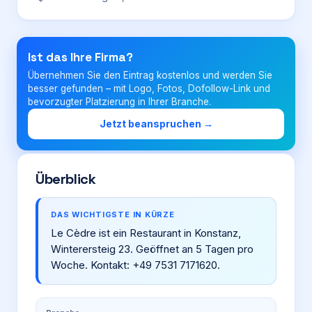
Login
Ist das Ihre Firma?
Übernehmen Sie den Eintrag kostenlos und werden Sie
Firma eintragen
besser gefunden – mit Logo, Fotos, Dofollow-Link und
bevorzugter Platzierung in Ihrer Branche.
Jetzt beanspruchen →
Überblick
DAS WICHTIGSTE IN KÜRZE
Le Cèdre ist ein Restaurant in Konstanz,
Winterersteig 23. Geöffnet an 5 Tagen pro
Woche. Kontakt: +49 7531 7171620.