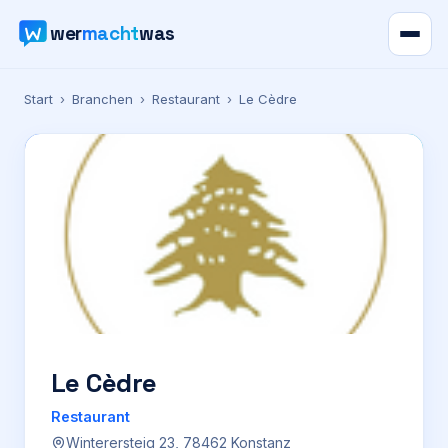
wer
macht
was
Verzeichnis
Start
›
Branchen
›
Restaurant
›
Le Cèdre
Karte
News
Ratgeber
Werbung
Preise
Le Cèdre
Restaurant
Für Firmen
Winterersteig 23, 78462 Konstanz