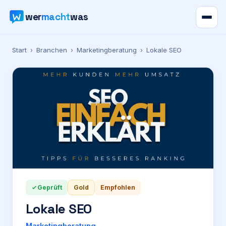
wer
macht
was
Verzeichnis
Start
›
Branchen
›
Marketingberatung
›
Lokale SEO
Karte
News
Ratgeber
Werbung
Geprüft
Gold
Empfohlen
Preise
Lokale SEO
Für Firmen
Marketingberatung