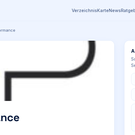
Verzeichnis
Karte
News
Ratge
formance
A
S
Se
ance