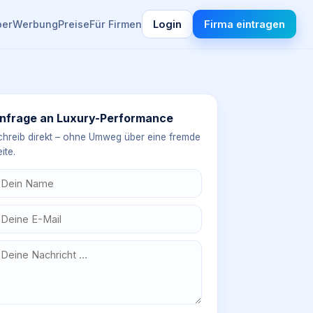
ber
Werbung
Preise
Für Firmen
Login
Firma eintragen
nfrage an
Luxury-Performance
chreib direkt – ohne Umweg über eine fremde
ite.