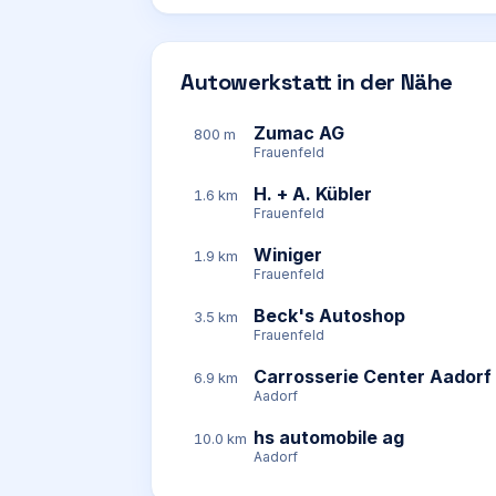
Autowerkstatt in der Nähe
Zumac AG
800 m
Frauenfeld
H. + A. Kübler
1.6 km
Frauenfeld
Winiger
1.9 km
Frauenfeld
Beck's Autoshop
3.5 km
Frauenfeld
Carrosserie Center Aadorf
6.9 km
Aadorf
hs automobile ag
10.0 km
Aadorf