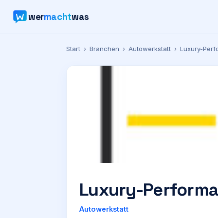
wer
macht
was
Start
›
Branchen
›
Autowerkstatt
›
Luxury-Per
Luxury-Perform
Autowerkstatt