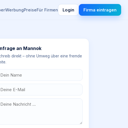
ber
Werbung
Preise
Für Firmen
Login
Firma eintragen
nfrage an
Mannok
chreib direkt – ohne Umweg über eine fremde
ite.