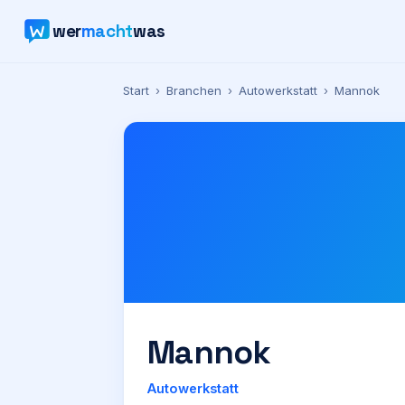
wer
macht
was
Start
›
Branchen
›
Autowerkstatt
›
Mannok
Mannok
Autowerkstatt