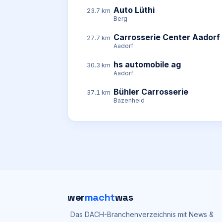
Auto Lüthi
23.7 km
Berg
Carrosserie Center Aadorf
27.7 km
Aadorf
hs automobile ag
30.3 km
Aadorf
Bühler Carrosserie
37.1 km
Bazenheid
wer
macht
was
Das DACH-Branchenverzeichnis mit News &