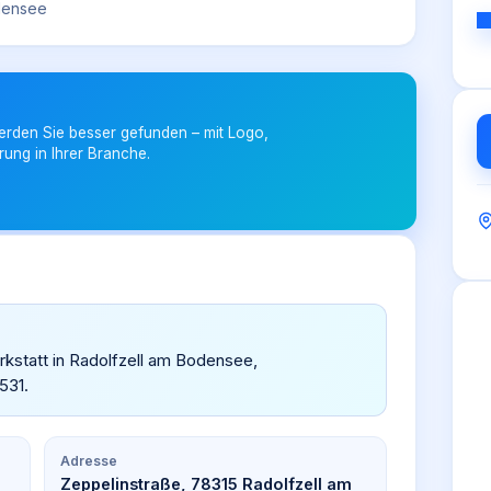
odensee
erden Sie besser gefunden – mit Logo,
rung in Ihrer Branche.
rkstatt in Radolfzell am Bodensee,
531.
Adresse
Zeppelinstraße, 78315 Radolfzell am