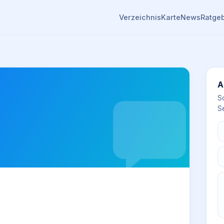
Verzeichnis
Karte
News
Ratge
A
S
Se