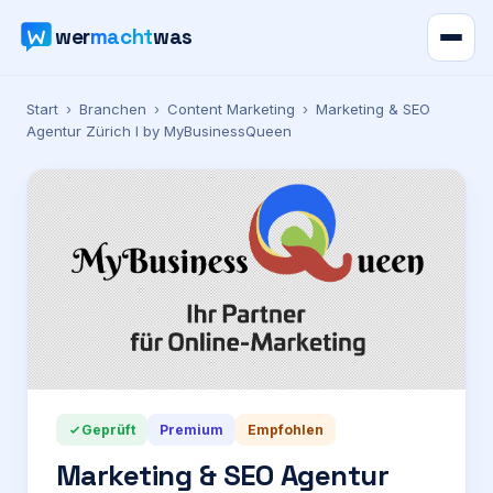
wer
macht
was
Verzeichnis
Start
›
Branchen
›
Content Marketing
›
Marketing & SEO
Agentur Zürich I by MyBusinessQueen
Karte
News
Ratgeber
Werbung
Preise
Geprüft
Premium
Empfohlen
Marketing & SEO Agentur
Für Firmen