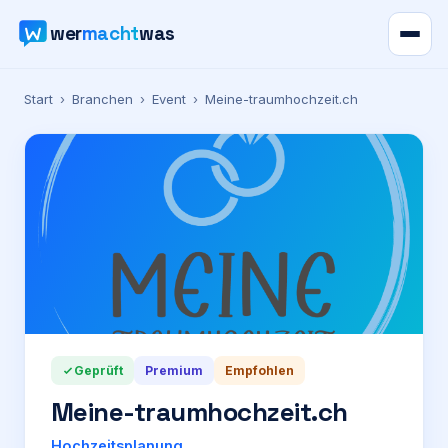
wer
macht
was
Verzeichnis
Start
›
Branchen
›
Event
›
Meine-traumhochzeit.ch
Karte
News
Ratgeber
Werbung
Geprüft
Premium
Empfohlen
Preise
Meine-traumhochzeit.ch
Für Firmen
Hochzeitsplanung