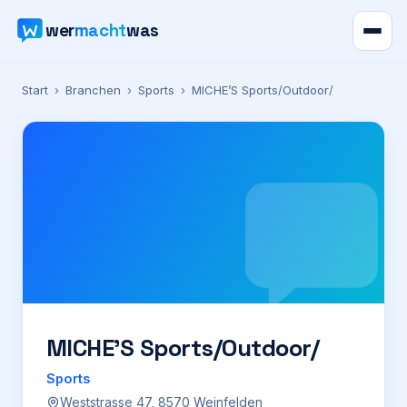
wer
macht
was
Verzeichnis
Start
›
Branchen
›
Sports
›
MICHE’S Sports/Outdoor/
Karte
News
Ratgeber
Werbung
Preise
MICHE’S Sports/Outdoor/
Sports
Für Firmen
Weststrasse 47, 8570 Weinfelden