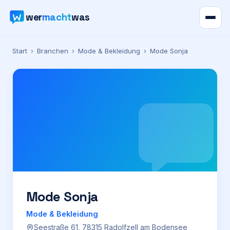
wer
macht
was
Verzeichnis
Start
›
Branchen
›
Mode & Bekleidung
›
Mode Sonja
Karte
News
Ratgeber
Werbung
Preise
Mode Sonja
Mode & Bekleidung
Für Firmen
Seestraße 61, 78315 Radolfzell am Bodensee