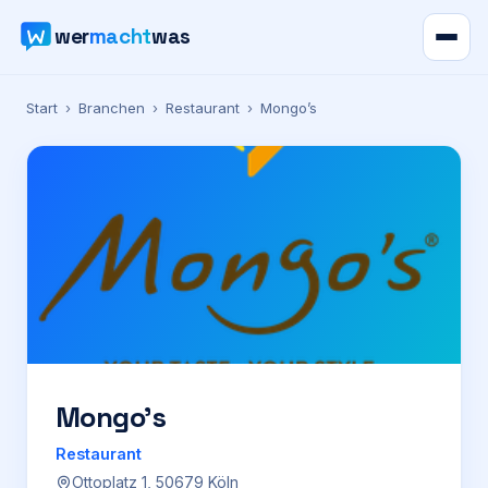
wer
macht
was
Verzeichnis
Start
›
Branchen
›
Restaurant
›
Mongo’s
Karte
News
Ratgeber
Werbung
Preise
Mongo’s
Restaurant
Für Firmen
Ottoplatz 1, 50679 Köln