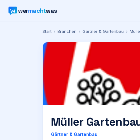
wer
macht
was
Start
›
Branchen
›
Gärtner & Gartenbau
›
Müll
Müller Gartenba
Gärtner & Gartenbau