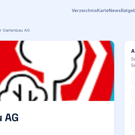
Verzeichnis
Karte
News
Ratge
er Gartenbau AG
A
S
Se
u AG