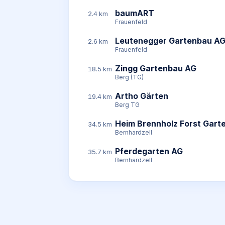
baumART
2.4 km
Frauenfeld
Leutenegger Gartenbau A
2.6 km
Frauenfeld
Zingg Gartenbau AG
18.5 km
Berg (TG)
Artho Gärten
19.4 km
Berg TG
Heim Brennholz Forst Gar
34.5 km
Bernhardzell
Pferdegarten AG
35.7 km
Bernhardzell