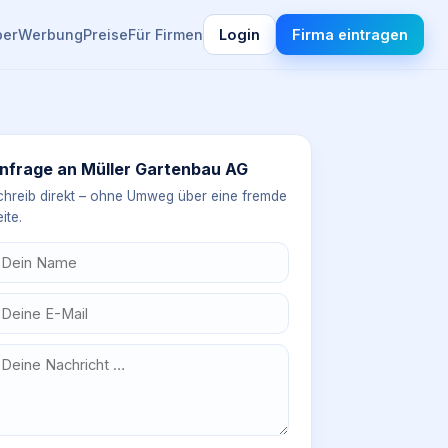
ber
Werbung
Preise
Für Firmen
Login
Firma eintragen
nfrage an
Müller Gartenbau AG
chreib direkt – ohne Umweg über eine fremde
ite.