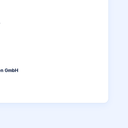
G
ten GmbH