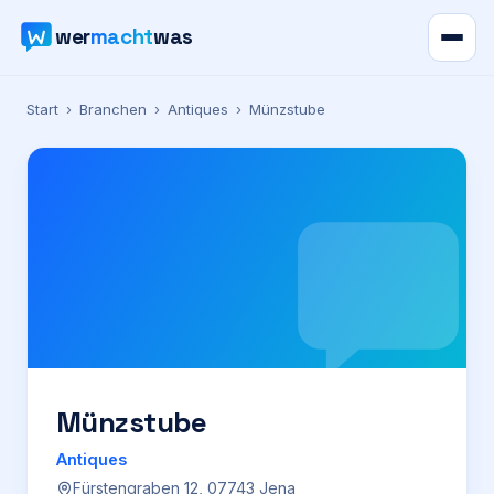
wer
macht
was
Verzeichnis
Start
›
Branchen
›
Antiques
›
Münzstube
Karte
News
Ratgeber
Werbung
Preise
Münzstube
Antiques
Für Firmen
Fürstengraben 12, 07743 Jena