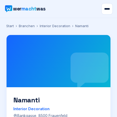
wer
macht
was
Verzeichnis
Start
›
Branchen
›
Interior Decoration
›
Namanti
Karte
News
Ratgeber
Werbung
Preise
Namanti
Interior Decoration
Für Firmen
Bankgasse, 8500 Frauenfeld