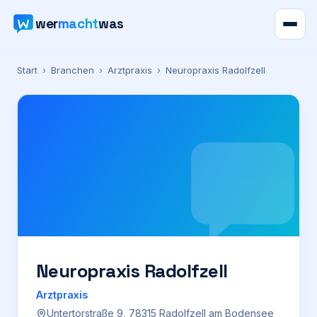
wer
macht
was
Verzeichnis
Start
›
Branchen
›
Arztpraxis
›
Neuropraxis Radolfzell
Karte
News
Ratgeber
Werbung
Preise
Neuropraxis Radolfzell
Arztpraxis
Für Firmen
Untertorstraße 9, 78315 Radolfzell am Bodensee