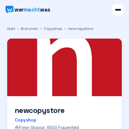
wer
macht
was
Verzeichnis
Start
›
Branchen
›
Copyshop
›
newcopystore
Karte
News
Ratgeber
Werbung
Preise
newcopystore
Copyshop
Für Firmen
Freie-Strasse, 8500 Frauenfeld