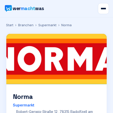
wer
macht
was
Verzeichnis
Start
›
Branchen
›
Supermarkt
›
Norma
Karte
News
Ratgeber
Werbung
Preise
Norma
Supermarkt
Für Firmen
Robert-Gerwig-Straße 12, 78315 Radolfzell am