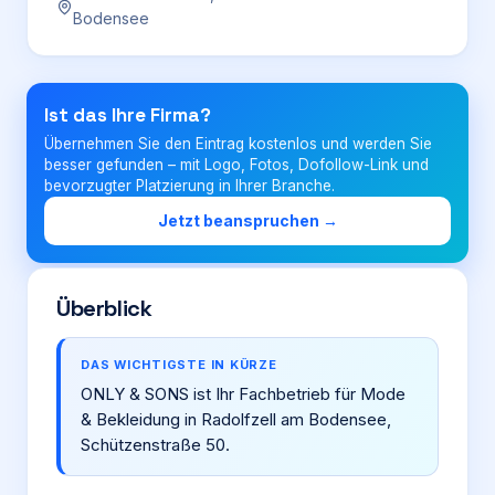
Bodensee
Login
Ist das Ihre Firma?
Firma eintragen
Übernehmen Sie den Eintrag kostenlos und werden Sie
besser gefunden – mit Logo, Fotos, Dofollow-Link und
bevorzugter Platzierung in Ihrer Branche.
Jetzt beanspruchen →
Überblick
DAS WICHTIGSTE IN KÜRZE
ONLY & SONS ist Ihr Fachbetrieb für Mode
& Bekleidung in Radolfzell am Bodensee,
Schützenstraße 50.