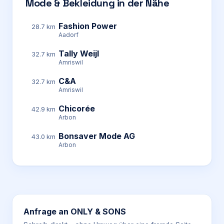
Mode & Bekleidung in der Nähe
Fashion Power
28.7 km
Aadorf
Tally Weijl
32.7 km
Amriswil
C&A
32.7 km
Amriswil
Chicorée
42.9 km
Arbon
Bonsaver Mode AG
43.0 km
Arbon
Anfrage an
ONLY & SONS