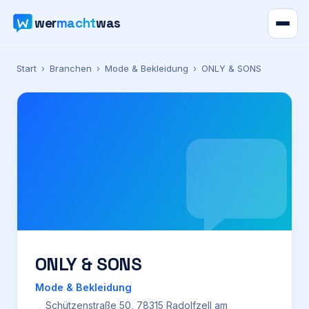
wer
macht
was
Verzeichnis
Start
›
Branchen
›
Mode & Bekleidung
›
ONLY & SONS
Karte
News
Ratgeber
Werbung
Preise
ONLY & SONS
Mode & Bekleidung
Für Firmen
Schützenstraße 50, 78315 Radolfzell am