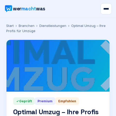
wer
macht
was
Verzeichnis
Start
›
Branchen
›
Dienstleistungen
›
Optimal Umzug – Ihre
Profis für Umzüge
Karte
News
Ratgeber
Werbung
Preise
Geprüft
Premium
Empfohlen
Optimal Umzug – Ihre Profis
Für Firmen