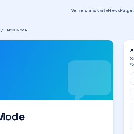
Verzeichnis
Karte
News
Ratge
 by Heidis Mode
A
S
Se
 Mode