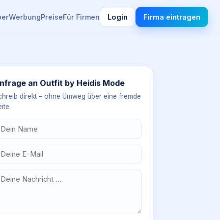
ber
Werbung
Preise
Für Firmen
Login
Firma eintragen
nfrage an
Outfit by Heidis Mode
chreib direkt – ohne Umweg über eine fremde
ite.