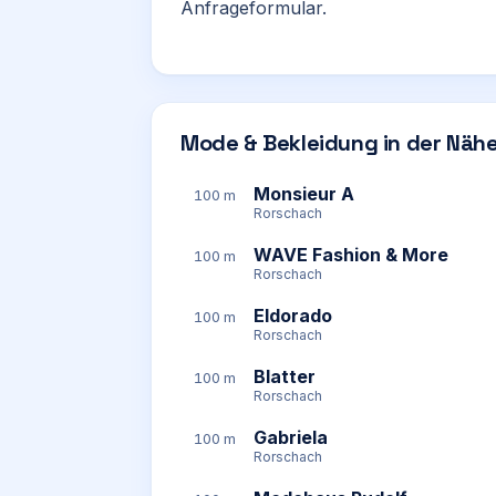
Anfrageformular.
Mode & Bekleidung in der Näh
Monsieur A
100 m
Rorschach
WAVE Fashion & More
100 m
Rorschach
Eldorado
100 m
Rorschach
Blatter
100 m
Rorschach
Gabriela
100 m
Rorschach