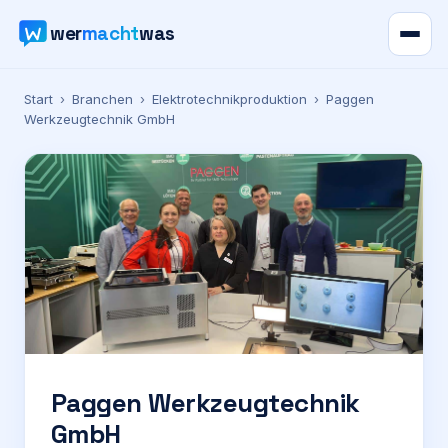
wer
macht
was
Verzeichnis
Start
›
Branchen
›
Elektrotechnikproduktion
›
Paggen
Werkzeugtechnik GmbH
Karte
News
Ratgeber
Werbung
Preise
Paggen Werkzeugtechnik
GmbH
Für Firmen