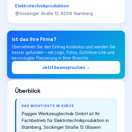
Elektrotechnikproduktion
Söckinger Straße 12, 82319 Starnberg
Login
Firma eintragen
Ist das Ihre Firma?
Übernehmen Sie den Eintrag kostenlos und werden Sie
besser gefunden – mit Logo, Fotos, Dofollow-Link und
bevorzugter Platzierung in Ihrer Branche.
Jetzt beanspruchen →
Überblick
DAS WICHTIGSTE IN KÜRZE
Paggen Werkzeugtechnik GmbH ist Ihr
Fachbetrieb für Elektrotechnikproduktion in
Starnberg, Söckinger Straße 12 (Bayern