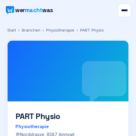
wer
macht
was
Verzeichnis
Start
›
Branchen
›
Physiotherapie
›
PART Physio
Karte
News
Ratgeber
Werbung
Preise
PART Physio
Physiotherapie
Für Firmen
Nordstrasse, 8587 Amriswil