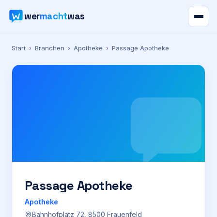
wer
macht
was
Verzeichnis
Start
›
Branchen
›
Apotheke
›
Passage Apotheke
Karte
News
Ratgeber
Werbung
Preise
Passage Apotheke
Apotheke
Für Firmen
Bahnhofplatz 72, 8500 Frauenfeld