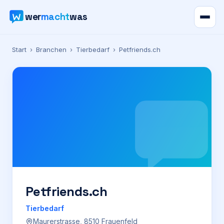
wer
macht
was
Verzeichnis
Start
›
Branchen
›
Tierbedarf
›
Petfriends.ch
Karte
News
Ratgeber
Werbung
Preise
Petfriends.ch
Tierbedarf
Für Firmen
Maurerstrasse, 8510 Frauenfeld