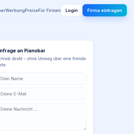
ber
Werbung
Preise
Für Firmen
Login
Firma eintragen
nfrage an
Pianobar
chreib direkt – ohne Umweg über eine fremde
ite.