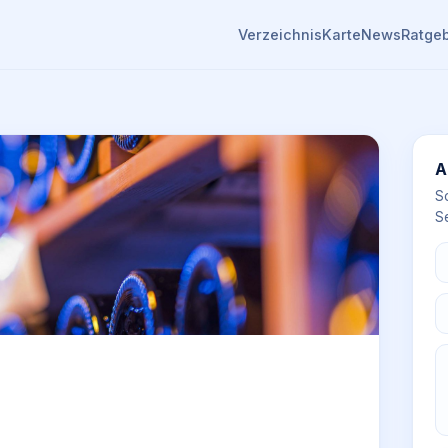
Verzeichnis
Karte
News
Ratge
A
S
Se