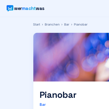
wer
macht
was
Start
›
Branchen
›
Bar
›
Pianobar
Pianobar
Bar