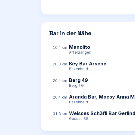
Bar in der Nähe
Manolito
10.4 km
Affeltrangen
Key Bar Arsene
20.0 km
Bazenheid
Berg 49
20.4 km
Berg TG
Aranda Bar, Mocsy Anna M
20.4 km
Bazenheid
Weisses Schäfli Bar Gerlin
31.8 km
Gossau SG