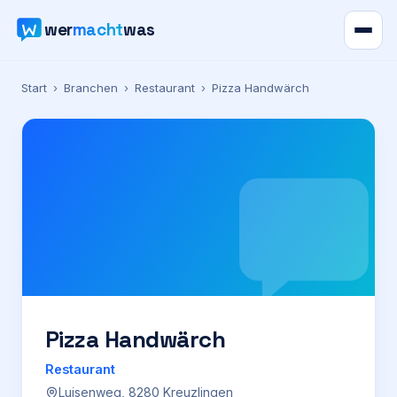
wer
macht
was
Verzeichnis
Start
›
Branchen
›
Restaurant
›
Pizza Handwärch
Karte
News
Ratgeber
Werbung
Preise
Pizza Handwärch
Restaurant
Für Firmen
Luisenweg, 8280 Kreuzlingen