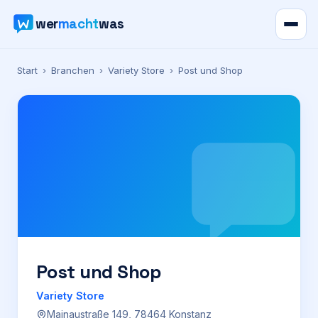
wer
macht
was
Verzeichnis
Start
›
Branchen
›
Variety Store
›
Post und Shop
Karte
News
Ratgeber
Werbung
Preise
Post und Shop
Variety Store
Für Firmen
Mainaustraße 149, 78464 Konstanz