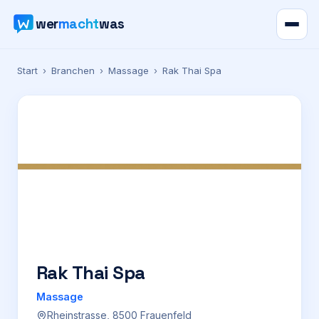
wer
macht
was
Verzeichnis
Start
›
Branchen
›
Massage
›
Rak Thai Spa
Karte
News
Ratgeber
Werbung
Preise
Rak Thai Spa
Massage
Für Firmen
Rheinstrasse, 8500 Frauenfeld