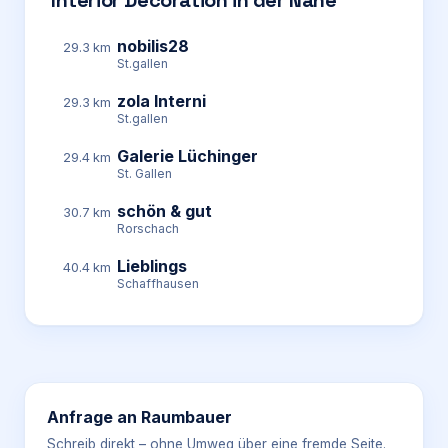
Interior Decoration in der Nähe
nobilis28
29.3 km
St.gallen
zola Interni
29.3 km
St.gallen
Galerie Lüchinger
29.4 km
St. Gallen
schön & gut
30.7 km
Rorschach
Lieblings
40.4 km
Schaffhausen
Anfrage an
Raumbauer
Schreib direkt – ohne Umweg über eine fremde Seite.