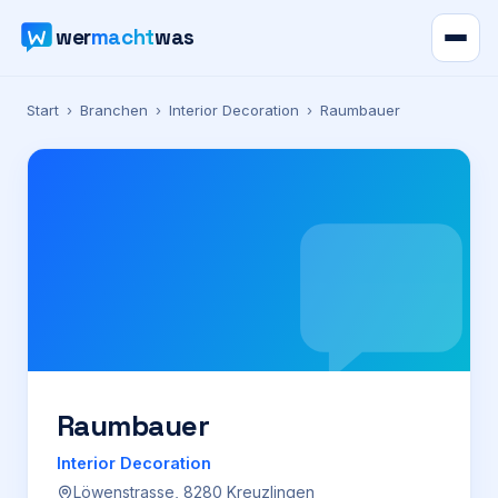
wer
macht
was
Verzeichnis
Start
›
Branchen
›
Interior Decoration
›
Raumbauer
Karte
News
Ratgeber
Werbung
Preise
Raumbauer
Interior Decoration
Für Firmen
Löwenstrasse, 8280 Kreuzlingen