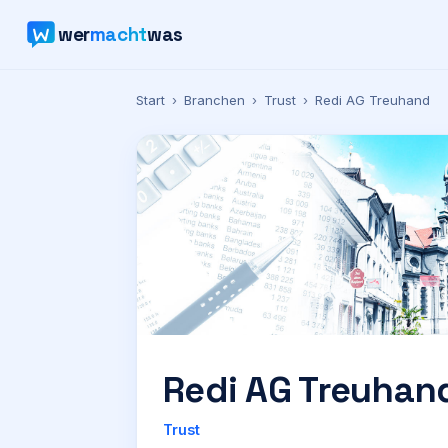
wer
macht
was
Start
›
Branchen
›
Trust
›
Redi AG Treuhand
Redi AG Treuhan
Trust