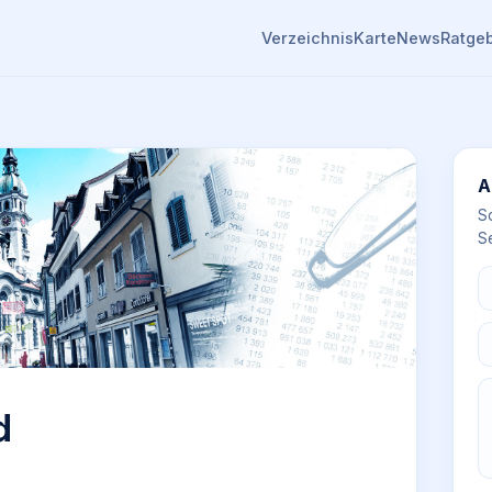
Verzeichnis
Karte
News
Ratge
A
S
Se
d