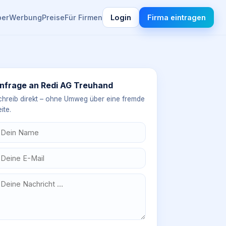
ber
Werbung
Preise
Für Firmen
Login
Firma eintragen
nfrage an
Redi AG Treuhand
chreib direkt – ohne Umweg über eine fremde
ite.