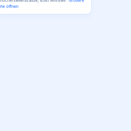
hocherswilerstrasse, 8581 Amriswil
·
Größere
rte öffnen