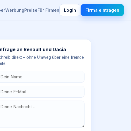
ber
Werbung
Preise
Für Firmen
Login
Firma eintragen
nfrage an
Renault und Dacia
chreib direkt – ohne Umweg über eine fremde
ite.