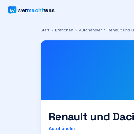
wer
macht
was
Start
›
Branchen
›
Autohändler
›
Renault und D
Renault und Dac
Autohändler