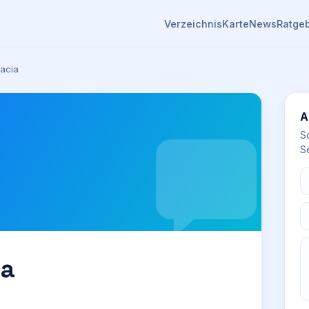
Verzeichnis
Karte
News
Ratge
acia
A
S
Se
ia