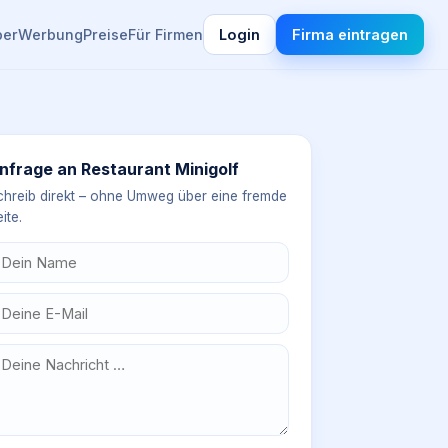
ber
Werbung
Preise
Für Firmen
Login
Firma eintragen
nfrage an
Restaurant Minigolf
chreib direkt – ohne Umweg über eine fremde
ite.