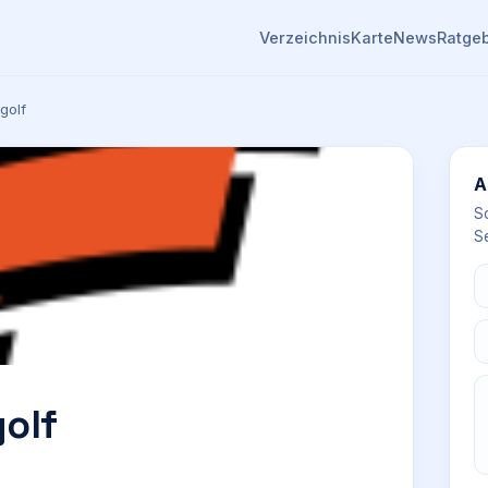
Verzeichnis
Karte
News
Ratge
golf
A
S
Se
olf