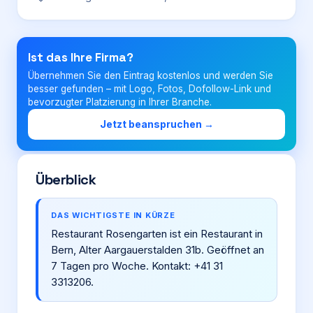
Login
Ist das Ihre Firma?
Übernehmen Sie den Eintrag kostenlos und werden Sie
Firma eintragen
besser gefunden – mit Logo, Fotos, Dofollow-Link und
bevorzugter Platzierung in Ihrer Branche.
Jetzt beanspruchen →
Überblick
DAS WICHTIGSTE IN KÜRZE
Restaurant Rosengarten ist ein Restaurant in
Bern, Alter Aargauerstalden 31b. Geöffnet an
7 Tagen pro Woche. Kontakt: +41 31
3313206.