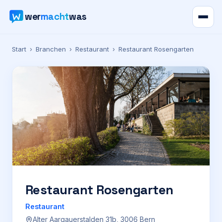
wer
macht
was
Verzeichnis
Start
›
Branchen
›
Restaurant
›
Restaurant Rosengarten
Karte
News
Ratgeber
Werbung
Preise
Restaurant Rosengarten
Restaurant
Für Firmen
Alter Aargauerstalden 31b, 3006 Bern