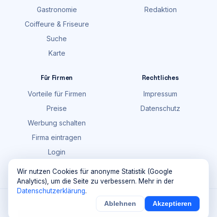
Gastronomie
Redaktion
Coiffeure & Friseure
Suche
Karte
Für Firmen
Rechtliches
Vorteile für Firmen
Impressum
Preise
Datenschutz
Werbung schalten
Firma eintragen
Login
FAQ
Wir nutzen Cookies für anonyme Statistik (Google
Analytics), um die Seite zu verbessern. Mehr in der
Datenschutzerklärung
.
©
2026
Maik Möhring Media · Ermatingen
Ablehnen
Akzeptieren
×
Noch
9
von
100
Sichern
Details
Firmendaten teils © OpenStreetMap-Mitwirkende (ODbL)