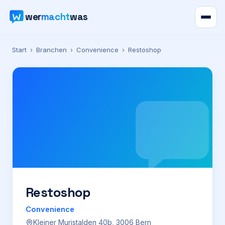
wer
macht
was
Verzeichnis
Start
›
Branchen
›
Convenience
›
Restoshop
Karte
News
Ratgeber
Werbung
Preise
Restoshop
Convenience
Für Firmen
Kleiner Muristalden 40b, 3006 Bern