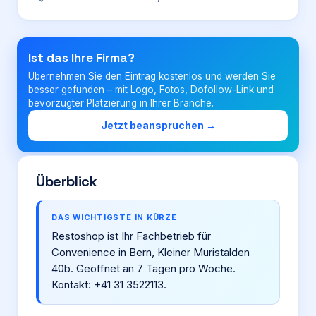
Login
Ist das Ihre Firma?
Übernehmen Sie den Eintrag kostenlos und werden Sie
Firma eintragen
besser gefunden – mit Logo, Fotos, Dofollow-Link und
bevorzugter Platzierung in Ihrer Branche.
Jetzt beanspruchen →
Überblick
DAS WICHTIGSTE IN KÜRZE
Restoshop ist Ihr Fachbetrieb für
Convenience in Bern, Kleiner Muristalden
40b. Geöffnet an 7 Tagen pro Woche.
Kontakt: +41 31 3522113.