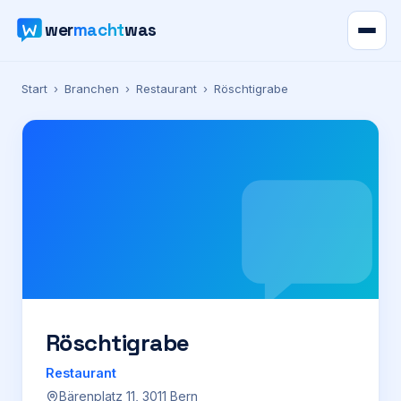
wer
macht
was
Verzeichnis
Start
›
Branchen
›
Restaurant
›
Röschtigrabe
Karte
News
Ratgeber
Werbung
Preise
Röschtigrabe
Restaurant
Für Firmen
Bärenplatz 11, 3011 Bern