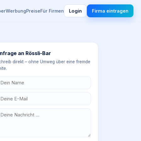
ber
Werbung
Preise
Für Firmen
Login
Firma eintragen
nfrage an
Rössli-Bar
chreib direkt – ohne Umweg über eine fremde
ite.