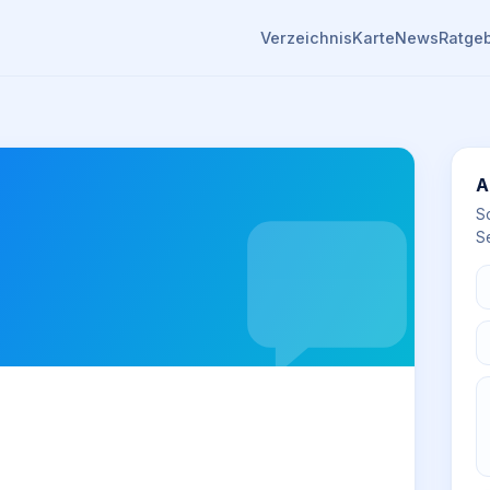
Verzeichnis
Karte
News
Ratge
A
S
Se