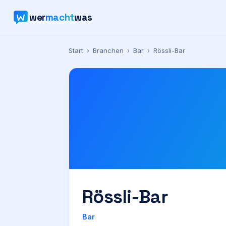
wer
macht
was
Start
›
Branchen
›
Bar
›
Rössli-Bar
Rössli-Bar
Bar