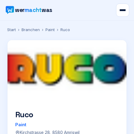
wer
macht
was
Verzeichnis
Start
›
Branchen
›
Paint
›
Ruco
Karte
News
Ratgeber
Werbung
Preise
Ruco
Paint
Für Firmen
Kirchstrasse 28, 8580 Amriswil