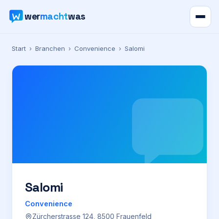
wer
macht
was
Verzeichnis
Start
›
Branchen
›
Convenience
›
Salomi
Karte
News
Ratgeber
Werbung
Preise
Salomi
Convenience
Für Firmen
Zürcherstrasse 124, 8500 Frauenfeld